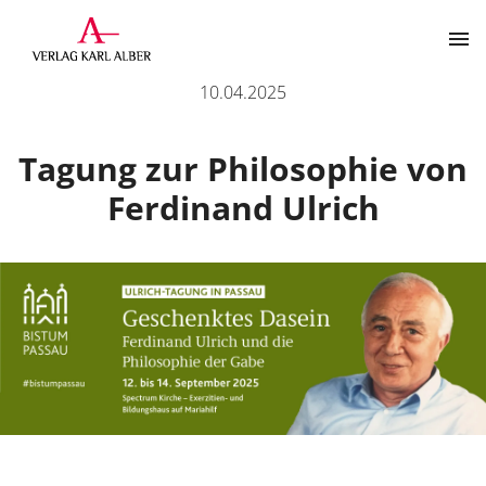
Ankündigung: Ulrich-Tagung in Passau
10.04.2025
Kontakt
Tagung zur Philosophie von
Ferdinand Ulrich
Der Verlag
Programm
Über uns
Wissenschaftlich publizieren
Themenbereiche