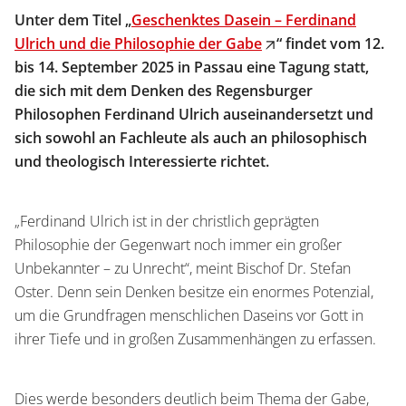
Service
Unter dem Titel „
Geschenktes Dasein – Ferdinand
Wissenschaftlich publizieren
Ulrich und die Philosophie der Gabe
“ findet vom 12.
Shop
News
bis 14. September 2025 in Passau eine Tagung statt,
Handelsinfo
Inlibra
die sich mit dem Denken des Regensburger
Zeitschriften
Philosophen Ferdinand Ulrich auseinandersetzt und
sich sowohl an Fachleute als auch an philosophisch
Open Access
und theologisch Interessierte richtet.
Termine
Presse
„Ferdinand Ulrich ist in der christlich geprägten
Prospekte und Kataloge
Philosophie der Gegenwart noch immer ein großer
Unbekannter – zu Unrecht“, meint Bischof Dr. Stefan
Oster. Denn sein Denken besitze ein enormes Potenzial,
Karriere
um die Grundfragen menschlichen Daseins vor Gott in
Kontakt
ihrer Tiefe und in großen Zusammenhängen zu erfassen.
Preise und Auszeichnungen
Dies werde besonders deutlich beim Thema der Gabe,