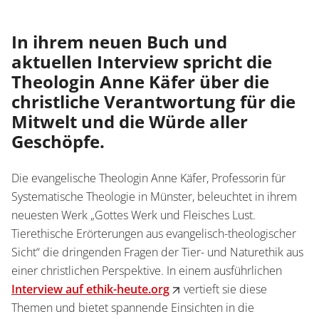
Service
Wissenschaftlich publizieren
Shop
In ihrem neuen Buch und
News
aktuellen Interview spricht die
Handelsinfo
Inlibra
Theologin Anne Käfer über die
Zeitschriften
christliche Verantwortung für die
Mitwelt und die Würde aller
Open Access
Geschöpfe.
Termine
Presse
Die evangelische Theologin Anne Käfer, Professorin für
Prospekte und Kataloge
Systematische Theologie in Münster, beleuchtet in ihrem
neuesten Werk „Gottes Werk und Fleisches Lust.
Tierethische Erörterungen aus evangelisch-theologischer
Karriere
Kontakt
Sicht“ die dringenden Fragen der Tier- und Naturethik aus
einer christlichen Perspektive. In einem ausführlichen
Preise und Auszeichnungen
Interview auf ethik-heute.org
vertieft sie diese
Themen und bietet spannende Einsichten in die