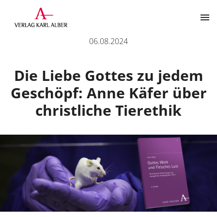
Die Liebe Gottes zu jedem Geschöpf: Anne Käfer über christ
06.08.2024
Kontakt
Die Liebe Gottes zu jedem
Geschöpf: Anne Käfer über
christliche Tierethik
Der Verlag
Programm
Über uns
Wissenschaftlich publizieren
Themenbereiche