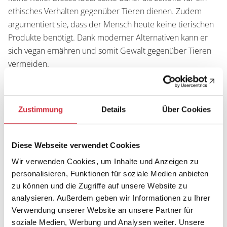
ethisches Verhalten gegenüber Tieren dienen. Zudem
argumentiert sie, dass der Mensch heute keine tierischen
Produkte benötigt. Dank moderner Alternativen kann er
sich vegan ernähren und somit Gewalt gegenüber Tieren
vermeiden.
Zusätzlich geht Käfer auf die historische und kritische
Zustimmung
Details
Über Cookies
Lektüre der Bibel ein. Das Gebot, die Erde zu „bebauen
und zu bewahren“, ist nicht als Freibrief für die
Ausbeutung der Natur gedacht. Stattdessen sollten wir
Diese Webseite verwendet Cookies
den Planeten vor unserer eigenen Ausbeutung schützen.
Wir verwenden Cookies, um Inhalte und Anzeigen zu
Der Begriff „Mitwelt“, den Käfer verwendet, positioniert
personalisieren, Funktionen für soziale Medien anbieten
den Menschen als Teil der Natur und nicht als deren
zu können und die Zugriffe auf unsere Website zu
Beherrscher.
analysieren. Außerdem geben wir Informationen zu Ihrer
Verwendung unserer Website an unsere Partner für
Ein zentraler Punkt des Interviews ist die Forderung nach
soziale Medien, Werbung und Analysen weiter. Unsere