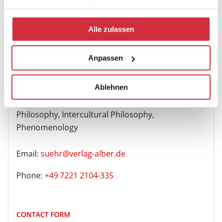
haben oder die sie im Rahmen Ihrer Nutzung der Dienste
gesammelt haben.
Alle zulassen
Dr. Maik Sühr
Anpassen
Editor
Ablehnen
Fields of Expertise: Ancient Philosophy, Analytical
Philosophy, Intercultural Philosophy,
Phenomenology
Email:
suehr@verlag-alber.de
Phone:
+49 7221 2104-335
CONTACT FORM