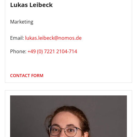
Lukas Leibeck
Marketing
Email:
lukas.leibeck@nomos.de
Phone:
+49 (0) 7221 2104-714
CONTACT FORM