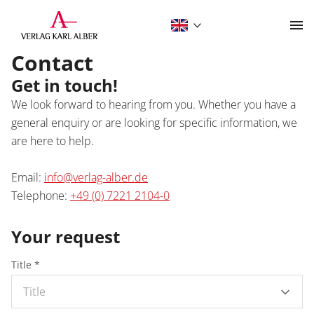
Contact
Contact
Contact
Get in touch!
We look forward to hearing from you. Whether you have a
general enquiry or are looking for specific information, we
are here to help.
Email:
info@verlag-alber.de
Telephone:
+49 (0) 7221 2104-0
The Publishing House
Your request
Programme
Title *
About
Academic Publishing
Title
Subject Areas