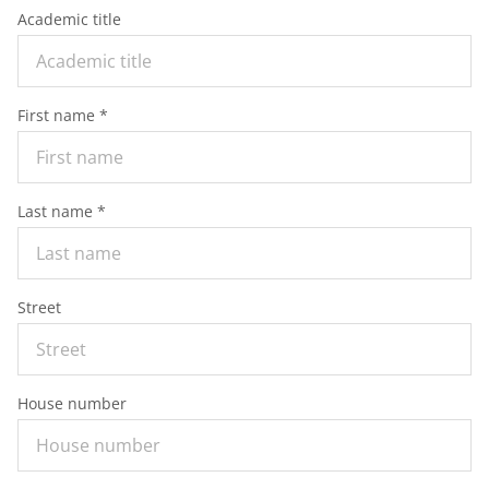
Service
Academic title
Academic Publishing
Shop
Press Enquiries
Inlibra
First name *
Journals
Open Access
Last name *
Contact
Street
House number