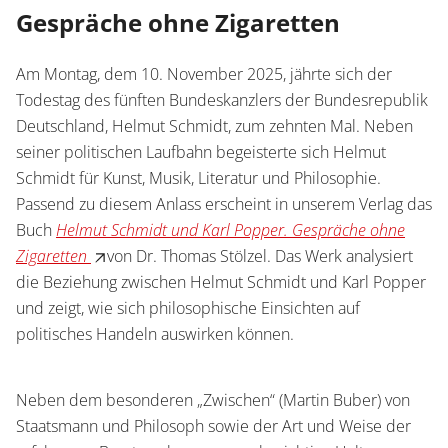
Service
Gespräche ohne Zigaretten
Wissenschaftlich publizieren
Shop
News
Am Montag, dem 10. November 2025, jährte sich der
Handelsinfo
Inlibra
Todestag des fünften Bundeskanzlers der Bundesrepublik
Zeitschriften
Deutschland, Helmut Schmidt, zum zehnten Mal. Neben
seiner politischen Laufbahn begeisterte sich Helmut
Open Access
Schmidt für Kunst, Musik, Literatur und Philosophie.
Passend zu diesem Anlass erscheint in unserem Verlag das
Termine
Presse
Buch
Helmut Schmidt und Karl Popper. Gespräche ohne
Zigaretten
von Dr. Thomas Stölzel. Das Werk analysiert
Prospekte und Kataloge
die Beziehung zwischen Helmut Schmidt und Karl Popper
und zeigt, wie sich philosophische Einsichten auf
politisches Handeln auswirken können.
Karriere
Kontakt
Preise und Auszeichnungen
Neben dem besonderen „Zwischen“ (Martin Buber) von
Staatsmann und Philosoph sowie der Art und Weise der