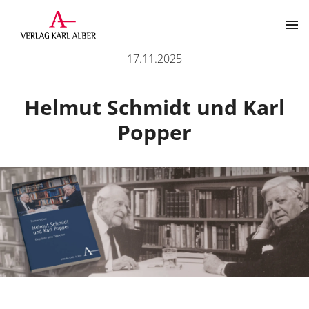
Helmut Schmidt und Karl Popper
17.11.2025
Kontakt
Helmut Schmidt und Karl
Popper
Der Verlag
Programm
Über uns
Wissenschaftlich publizieren
Themenbereiche