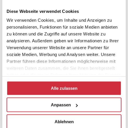
hat der Bedarf an Orientierung und Beratung stetig
Diese Webseite verwendet Cookies
zugenommen. Infolgedessen gibt es ein riesiges Angebot
an Beratungsdienstleistungen, vom lifestyle management
Wir verwenden Cookies, um Inhalte und Anzeigen zu
personalisieren, Funktionen für soziale Medien anbieten
über Coaching aller Art bis hin zur Politikberatung. Neben
zu können und die Zugriffe auf unsere Website zu
der Philosophischen Praxis, die seit den 80er Jahren des
analysieren. Außerdem geben wir Informationen zu Ihrer
20. Jahrhunderts weltweit Fuß gefasst hat, gibt es eine
Verwendung unserer Website an unsere Partner für
Vielzahl von philosophisch fundierten
soziale Medien, Werbung und Analysen weiter. Unsere
Beratungskonzepten. Die Buchreihe bietet ein Forum, in
Partner führen diese Informationen möglicherweise mit
dem Ansätze einer Philosophie der Beratung vorgestellt
weiteren Daten zusammen, die Sie ihnen bereitgestellt
und diskutiert werden.
haben oder die sie im Rahmen Ihrer Nutzung der Dienste
gesammelt haben.
Alle zulassen
Anpassen
Ablehnen
Zum Nomos Shop
https://www.nomos-