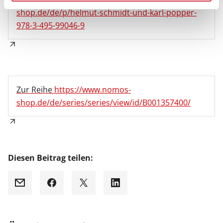
shop.de/de/p/helmut-schmidt-und-karl-popper-
978-3-495-99046-9
Zur Reihe
https://www.nomos-
shop.de/de/series/series/view/id/B001357400/
Diesen Beitrag teilen:
Mail
Facebook
X
LinkedIn