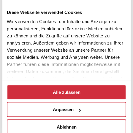
der bisher bei uns
„Religion und Ästhetik“
,
„Licht über
Licht“
,
„falsafa – Das Jahrbuch für islamische
Diese Webseite verwendet Cookies
Religionsphilosophie“
und
„Hingabe“
veröffentlicht hat.
Wir verwenden Cookies, um Inhalte und Anzeigen zu
personalisieren, Funktionen für soziale Medien anbieten
zu können und die Zugriffe auf unsere Website zu
analysieren. Außerdem geben wir Informationen zu Ihrer
Verwendung unserer Website an unsere Partner für
soziale Medien, Werbung und Analysen weiter. Unsere
Zur Anmeldung
https://bit.ly/3HfYhlP
Partner führen diese Informationen möglicherweise mit
weiteren Daten zusammen, die Sie ihnen bereitgestellt
haben oder die sie im Rahmen Ihrer Nutzung der Dienste
gesammelt haben.
Diesen Beitrag teilen:
Alle zulassen
Mail
Facebook
X
LinkedIn
Anpassen
Ähnliche Artikel
Ablehnen