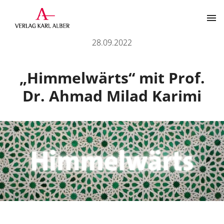
„Himmelwärts“ mit Prof. Dr. Ahmad Milad Karimi
28.09.2022
Kontakt
„Himmelwärts“ mit Prof.
Dr. Ahmad Milad Karimi
Der Verlag
Programm
Über uns
Wissenschaftlich publizieren
Themenbereiche