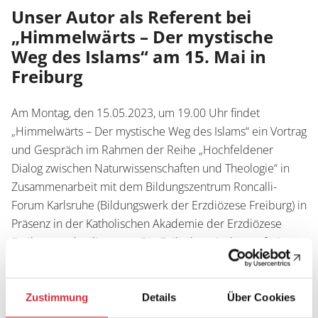
Service
Unser Autor als Referent bei
Wissenschaftlich publizieren
„Himmelwärts – Der mystische
Shop
Weg des Islams“ am 15. Mai in
News
Handelsinfo
Inlibra
Freiburg
Zeitschriften
Am Montag, den 15.05.2023, um 19.00 Uhr findet
Open Access
„Himmelwärts – Der mystische Weg des Islams“ ein Vortrag
Termine
und Gespräch im Rahmen der Reihe „Hochfeldener
Presse
Dialog zwischen Naturwissenschaften und Theologie“ in
Prospekte und Kataloge
Zusammenarbeit mit dem Bildungszentrum Roncalli-
Forum Karlsruhe (Bildungswerk der Erzdiözese Freiburg) in
Präsenz in der Katholischen Akademie der Erzdiözese
Freiburg und online statt. Die Teilnahme ist kostenfrei.
Karriere
Kontakt
Preise und Auszeichnungen
Referent wird unser Autor Prof. Dr. Ahmad Milad Karimi
Zustimmung
Details
Über Cookies
(Kalãm, Islamische Philosophie und Mystik, Münster) sein,