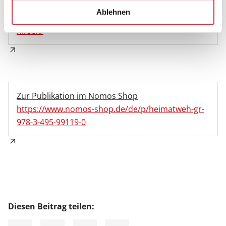
https://burgfrankenberg.de/2023/01/heimatweh-
Ablehnen
eine-philosophische-erzaehlungprof-dr-alfred-
hirsch/
Zur Publikation im Nomos Shop
https://www.nomos-shop.de/de/p/heimatweh-gr-
978-3-495-99119-0
Diesen Beitrag teilen: