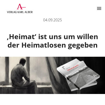
Buchvorstellung „Heimatweh. Eine philosophische Erzählun
04.09.2025
Kontakt
‚Heimat‘ ist uns um willen
der Heimatlosen gegeben
Der Verlag
Programm
Über uns
Wissenschaftlich publizieren
Themenbereiche