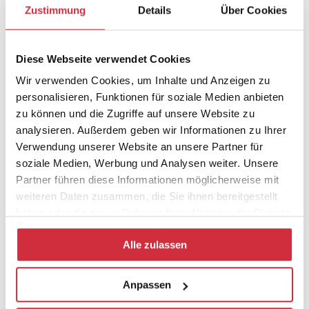
Heimatverlangens. Die Unmöglichkeit der Rückkehr und
Zustimmung
Details
Über Cookies
die Verhinderung einer Neu-Beheimatung bedeuten
daher eine dauerhafte Verletzung für die Entheimateten.
Aber auch diejenigen, die die Orte und Landschaften ihrer
Diese Webseite verwendet Cookies
Kindheit nicht verlassen mussten, haben im Zuge der
Wir verwenden Cookies, um Inhalte und Anzeigen zu
Industrialisierung, Zersiedlung und Zerstörung der
personalisieren, Funktionen für soziale Medien anbieten
natürlichen Umwelt Heimat verloren.
zu können und die Zugriffe auf unsere Website zu
Die Dringlichkeit der Heimat entsteht durch ihren Entzug.
analysieren. Außerdem geben wir Informationen zu Ihrer
Verwendung unserer Website an unsere Partner für
Wir müssen daher Heimat vom Fremden her und im
soziale Medien, Werbung und Analysen weiter. Unsere
Durchgang durch dieses denken. Ein solches Verständnis
Partner führen diese Informationen möglicherweise mit
von Heimat hat daher nichts gemein mit der regressiven
weiteren Daten zusammen, die Sie ihnen bereitgestellt
Feier ethnischer Homogenität.
haben oder die sie im Rahmen Ihrer Nutzung der Dienste
gesammelt haben.
Alle zulassen
Anpassen
Zur Veranstaltungswebsite