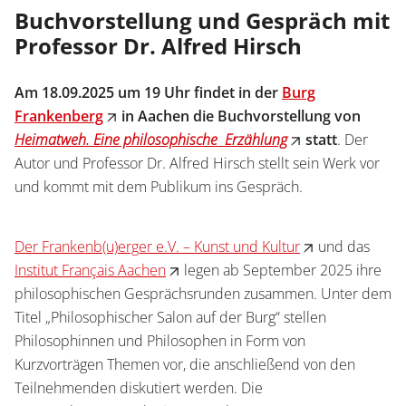
Service
Buchvorstellung und Gespräch mit
Wissenschaftlich publizieren
Professor Dr. Alfred Hirsch
Shop
News
Handelsinfo
Inlibra
Am 18.09.2025 um 19 Uhr findet in der
Burg
Zeitschriften
Frankenberg
in Aachen die Buchvorstellung von
Heimatweh. Eine philosophische
Erzählung
statt
. Der
Open Access
Autor und Professor Dr. Alfred Hirsch stellt sein Werk vor
und kommt mit dem Publikum ins Gespräch.
Termine
Presse
Prospekte und Kataloge
Der Frankenb(u)erger e.V. – Kunst und Kultur
und das
Institut Français Aachen
legen ab September 2025 ihre
philosophischen Gesprächsrunden zusammen. Unter dem
Karriere
Titel „Philosophischer Salon auf der Burg“ stellen
Kontakt
Philosophinnen und Philosophen in Form von
Preise und Auszeichnungen
Kurzvorträgen Themen vor, die anschließend von den
Teilnehmenden diskutiert werden. Die