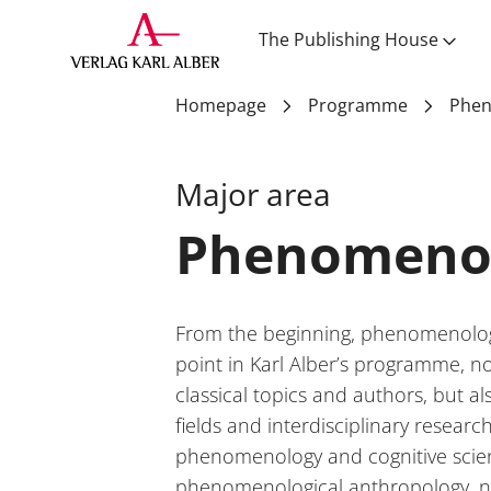
matching series
The Publishing House
Homepage
Programme
Phe
Phenomenology
Major area
Phenomeno
From the beginning, phenomenolog
point in Karl Alber’s programme, no
classical topics and authors, but 
fields and interdisciplinary research
phenomenology and cognitive scie
phenomenological anthropology, 