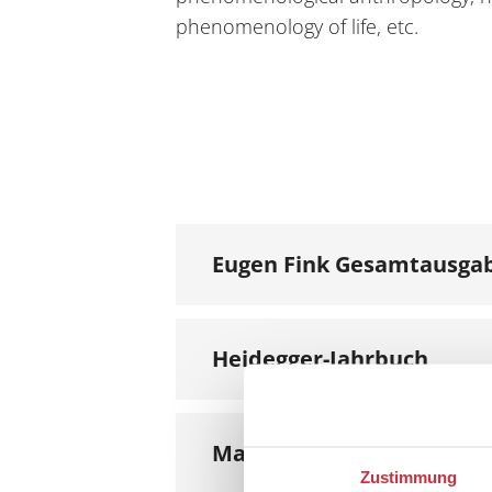
phenomenology of life, etc.
Eugen Fink Gesamtausga
Heidegger-Jahrbuch
Martin-Heidegger-Gesells
Zustimmung