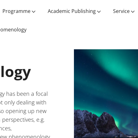
Programme
Academic Publishing
Service
nomenology
logy
y has been a focal
t only dealing with
also opening up new
 perspectives, e.g.
nces,
new phenomenology,