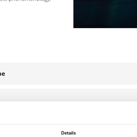
be
chaft | Forschungsreihe
Details