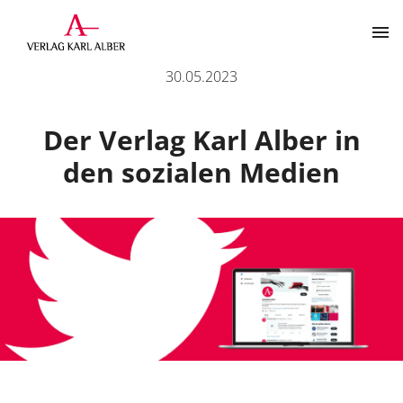
Der Verlag Karl Alber in den sozialen Medien
30.05.2023
Kontakt
Der Verlag Karl Alber in
den sozialen Medien
Der Verlag
Programm
Über uns
Wissenschaftlich publizieren
Themenbereiche