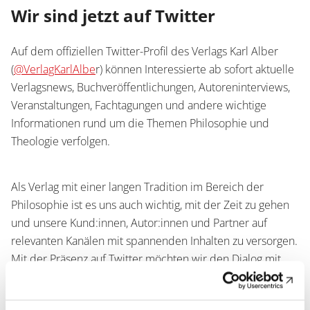
Service
Wir sind jetzt auf Twitter
Wissenschaftlich publizieren
Shop
News
Auf dem offiziellen Twitter-Profil des Verlags Karl Alber
Handelsinfo
Inlibra
(
@VerlagKarlAlbe
r) können Interessierte ab sofort aktuelle
Zeitschriften
Verlagsnews, Buchveröffentlichungen, Autoreninterviews,
Veranstaltungen, Fachtagungen und andere wichtige
Open Access
Informationen rund um die Themen Philosophie und
Theologie verfolgen.
Termine
Presse
Prospekte und Kataloge
Als Verlag mit einer langen Tradition im Bereich der
Philosophie ist es uns auch wichtig, mit der Zeit zu gehen
und unsere Kund:innen, Autor:innen und Partner auf
Karriere
relevanten Kanälen mit spannenden Inhalten zu versorgen.
Kontakt
Mit der Präsenz auf Twitter möchten wir den Dialog mit
Preise und Auszeichnungen
unseren Leser:innen und der wissenschaftlichen
Community intensivieren. Wir freuen uns darauf, mit