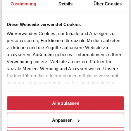
unserem Verlagsaccount die Bereiche Philosophie und
Zustimmung
Details
Über Cookies
Theologie in den sozialen Medien weiter zu stärken.
Diese Webseite verwendet Cookies
Wenn Sie keine Neuigkeiten und Publikationen aus
Wir verwenden Cookies, um Inhalte und Anzeigen zu
unserem Verlag mehr verpassen möchten, folgen Sie uns
personalisieren, Funktionen für soziale Medien anbieten
unter
@VerlagKarlAlber
.
zu können und die Zugriffe auf unsere Website zu
analysieren. Außerdem geben wir Informationen zu Ihrer
Verwendung unserer Website an unsere Partner für
soziale Medien, Werbung und Analysen weiter. Unsere
Partner führen diese Informationen möglicherweise mit
weiteren Daten zusammen, die Sie ihnen bereitgestellt
Unser Twitteraccount
haben oder die sie im Rahmen Ihrer Nutzung der Dienste
https://twitter.com/VerlagKarlAlber
gesammelt haben.
Alle zulassen
Diesen Beitrag teilen:
Anpassen