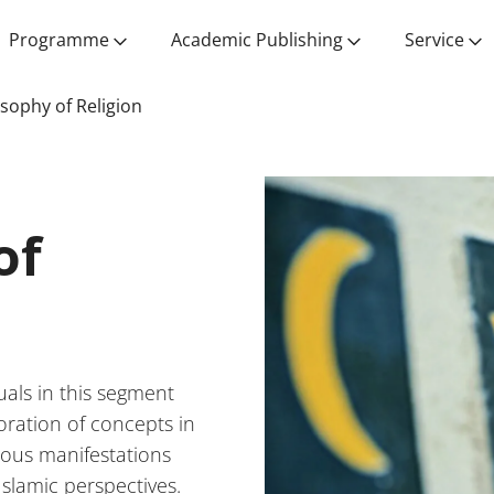
Programme
Academic Publishing
Service
sophy of Religion
of
uals in this segment
oration of concepts in
gious manifestations
Islamic perspectives.