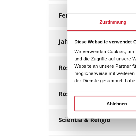
Ferdinand Ulrich. Werke 
Zustimmung
Jahrbuch für Religionsphi
Diese Webseite verwendet 
Wir verwenden Cookies, um I
und die Zugriffe auf unsere 
Website an unsere Partner fü
Rosenzweigiana
möglicherweise mit weiteren
der Dienste gesammelt habe
Rosenzweig-Jahrbuch.
Ablehnen
Scientia & Religio