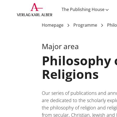
matching series
The Publishing House
Homepage
Programme
Philo
Philosophy of Religion
Major area
Philosophy 
Religions
Our series of publications and ann
are dedicated to the scholarly expl
the philosophy of religion and reli
from secular, Christian, Jewish and 